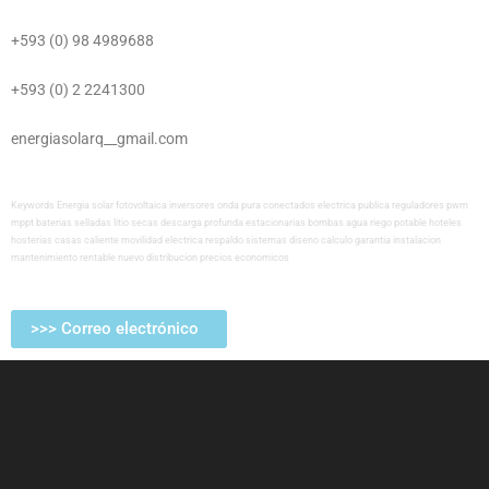
+593 (0) 98 4989688
+593 (0) 2 2241300
energiasolarq__gmail.com
Keywords Energia solar fotovoltaica inversores onda pura conectados electrica publica reguladores pwm
mppt baterias selladas litio secas descarga profunda estacionarias bombas agua riego potable hoteles
hosterias casas caliente movilidad electrica respaldo sistemas diseno calculo garantia instalacion
mantenimiento rentable nuevo distribucion precios economicos
>>> Correo electrónico