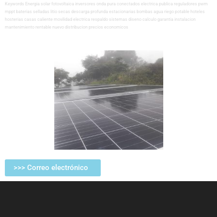
Keywords Energia solar fotovoltaica inversores onda pura conectados electrica publica reguladores pwm
mppt baterias selladas litio secas descarga profunda estacionarias bombas agua riego potable hoteles
hosterias casas caliente movilidad electrica respaldo sistemas diseno calculo garantia instalacion
mantenimiento rentable nuevo distribucion precios economicos
>>> Correo electrónico