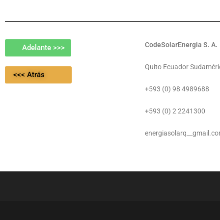
CodeSolarEnergia S. A.
Adelante >>>
Quito Ecuador Sudaméri
<<< Atrás
+593 (0) 98 4989688
+593 (0) 2 2241300
energiasolarq__gmail.c