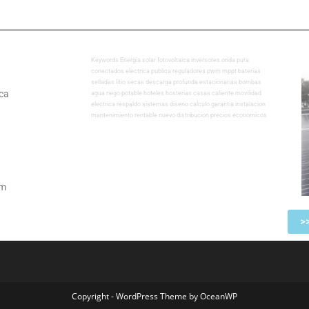
Keywords Energia solar fotovoltaica inversores onda pura
conectados electrica publica reguladores pwm mppt baterias
selladas litio secas descarga profunda estacionarias bombas
ca
agua riego potable hoteles hosterias casas caliente movilidad
electrica respaldo sistemas diseno calculo garantia instalacion
mantenimiento rentable nuevo distribucion precios economicos
om
>
Copyright - WordPress Theme by OceanWP