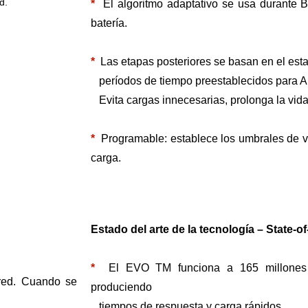
d.
*
El algoritmo adaptativo se usa durante B
batería.
*
Las etapas posteriores se basan en el esta
períodos de tiempo preestablecidos para Ab
Evita cargas innecesarias, prolonga la vida ú
*
Programable: establece los umbrales de vol
carga.
Estado del arte de la tecnología – State-o
*
El EVO
TM
funciona a 165 millones
 red. Cuando se
produciendo
tiempos de respuesta y carga rápidos