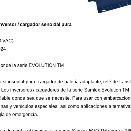
Inversor / cargador senoidal pura
0 VAC)
024
ador de la serie EVOLUTION TM
 sinusoidal pura, cargador de batería adaptable, relé de transf
Los inversores / cargadores de la serie Samlex Evolution
TM
iable donde sea que se necesite. Para usar con embarcacion
inas y vehículos especiales, así como aplicaciones alternativa
gía de emergencia.
ía de punta, el inversor / cargador Samlex EVO
TM
opera a 16