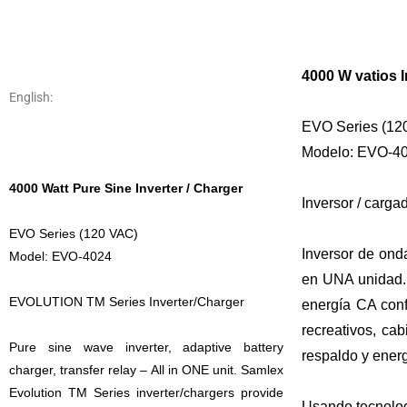
4000 W vatios 
English:
EVO Series (12
Modelo: EVO-4
4000 Watt Pure Sine Inverter / Charger
Inversor / carg
EVO Series (120 VAC)
Inversor de onda
Model: EVO-4024
en UNA unidad. 
EVOLUTION
TM
Series Inverter/Charger
energía CA conf
recreativos, cab
Pure sine wave inverter, adaptive battery
respaldo y ener
charger, transfer relay – All in ONE unit. Samlex
Evolution
TM
Series inverter/chargers provide
Usando tecnolog