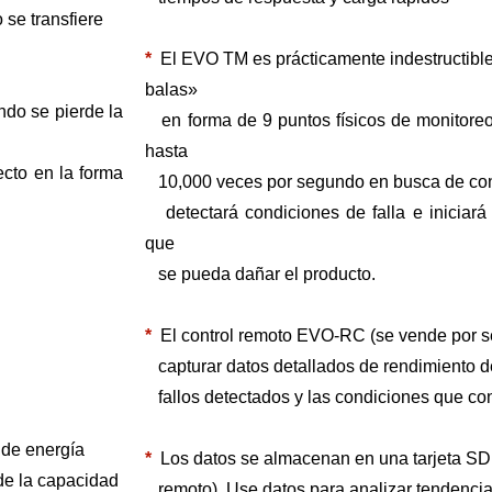
 se transfiere
*
El EVO TM es prácticamente indestructible
balas»
ndo se pierde la
en forma de 9 puntos físicos de monitore
hasta
ecto en la forma
10,000 veces por segundo en busca de co
detectará condiciones de falla e iniciar
que
se pueda dañar el producto.
*
El control remoto EVO-RC (se vende por se
capturar datos detallados de rendimiento
fallos detectados y las condiciones que co
 de energía
*
Los datos se almacenan en una tarjeta SD 
de la capacidad
remoto). Use datos para analizar tendencia