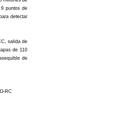
 9 puntos de
para detectar
CC, salida de
etapas de 110
asequible de
EVO-RC