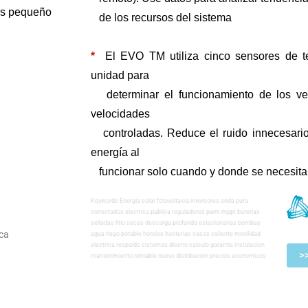
ás pequeño
de los recursos del sistema
*
El EVO
TM
utiliza cinco sensores de 
unidad para
determinar el funcionamiento de los ven
velocidades
controladas. Reduce el ruido innecesario
energía al
funcionar solo cuando y donde se necesitan
Keywords Energia solar fotovoltaica inversores onda pura
conectados electrica publica reguladores pwm mppt baterias
selladas litio secas descarga profunda estacionarias bombas
ca
agua riego potable hoteles hosterias casas caliente movilidad
electrica respaldo sistemas diseno calculo garantia instalacion
>
mantenimiento rentable nuevo distribucion precios economicos